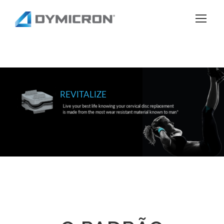
REVITALIZE
Live your best life knowing your cervical disc replacement
is made from the most wear resistant material known to man*
*Data on file at Dymicro