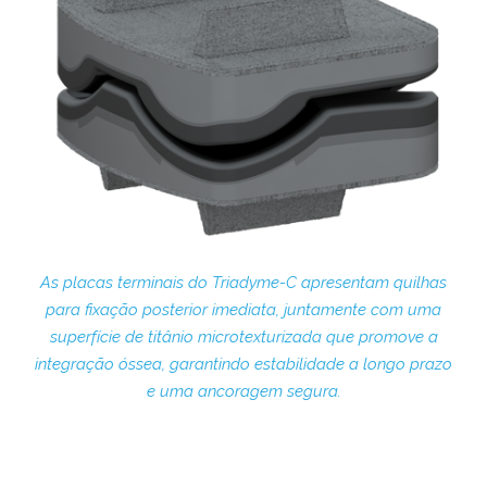
As placas terminais do Triadyme-C apresentam quilhas
para fixação posterior imediata, juntamente com uma
superfície de titânio microtexturizada que promove a
integração óssea, garantindo estabilidade a longo prazo
e uma ancoragem segura.