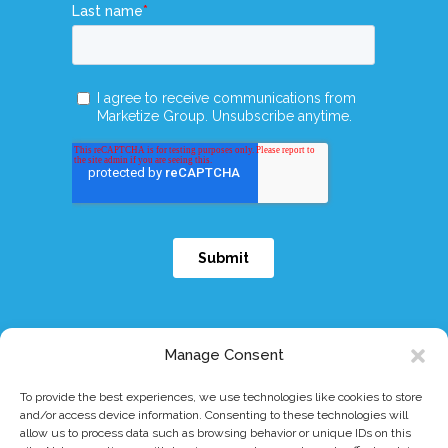
Manage Consent
To provide the best experiences, we use technologies like cookies to store
© 2026 Dymicron, Inc. All rights reserved.
|
eIFU
|
Patents
|
Privacy Policy
|
and/or access device information. Consenting to these technologies will
allow us to process data such as browsing behavior or unique IDs on this
Terms & Conditions
|
Triadyme®-C is a trademark of Dymicron® Inc.