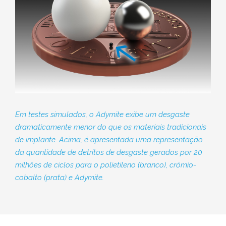
Em testes simulados, o Adymite exibe um desgaste
dramaticamente menor do que os materiais tradicionais
de implante. Acima, é apresentada uma representação
da quantidade de detritos de desgaste gerados por 20
milhões de ciclos para o polietileno (branco), crómio-
cobalto (prata) e Adymite.